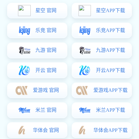
汽车部品
网络通讯设备
手机与笔记本
照明专区
其它专区
应用领域
好博体育 资讯

公司好博体育
行业资讯
联系好博体育

人才招聘
联系方式