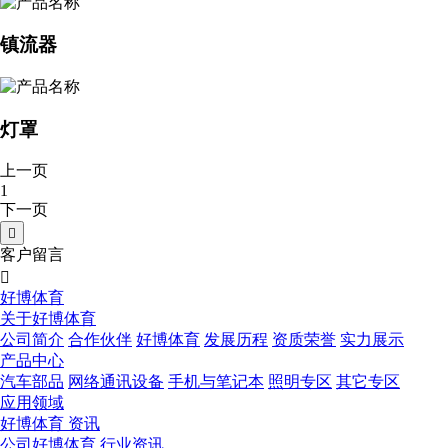
镇流器
灯罩
上一页
1
下一页

客户留言

好博体育
关于好博体育
公司简介
合作伙伴
好博体育
发展历程
资质荣誉
实力展示
产品中心
汽车部品
网络通讯设备
手机与笔记本
照明专区
其它专区
应用领域
好博体育 资讯
公司好博体育
行业资讯