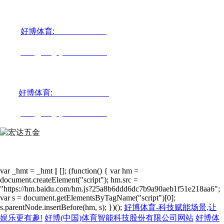
地址:
广东省惠州市仲恺高新区惠台和畅东六路7号
电话:
好博体育:
0752-5855493
邮箱:
hdm@ck-gayrimenkul.com
地址:
无锡市锡山经济技术开发区东盛路东部科技园2129号4栋
电话:
好博体育:
0510-88153288
邮箱:
hdm@ck-gayrimenkul.com
© 好博体育-科技赋能场景,让娱乐更有趣!
var _hmt = _hmt || []; (function() { var hm =
document.createElement("script"); hm.src =
"https://hm.baidu.com/hm.js?25a8b6ddd6dc7b9a90aeb1f51e218aa6";
var s = document.getElementsByTagName("script")[0];
s.parentNode.insertBefore(hm, s); })();
好博体育-科技赋能场景,让
娱乐更有趣!
好博(中国)体育智能科技股份有限公司网站
好博体