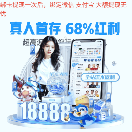
好博体育
好博体育
关于好博体育

公司简介
合作伙伴
好博体育
发展历程
资质荣誉
实力展示
产品中心
