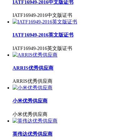
IATF16949-2016中文版证书
IATF16949-2016中文版证书
IATF16949-2016英文版证书
IATF16949-2016英文版证书
ARRIS优秀供应商
ARRIS优秀供应商
小米优秀供应商
小米优秀供应商
英伟达优秀供应商