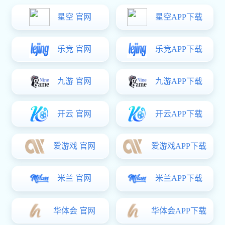
汽车部品
网络通讯设备
手机与笔记本
照明专区
其它专区
应用领域
好博体育 资讯

公司好博体育
行业资讯
联系好博体育

人才招聘
联系方式