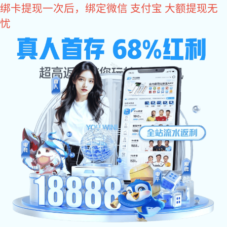
好博体育
好博体育
关于好博体育

公司简介
合作伙伴
好博体育
发展历程
资质荣誉
实力展示
产品中心
