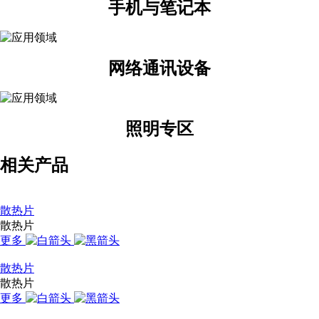
手机与笔记本
网络通讯设备
照明专区
相关产品
散热片
散热片
更多
散热片
散热片
更多