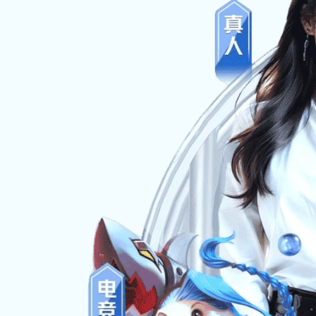
汽车部品
网络通讯设备
手机与笔记本
照明专区
其它专区
应用领域
好博体育 资讯

公司好博体育
行业资讯
联系好博体育

人才招聘
联系方式