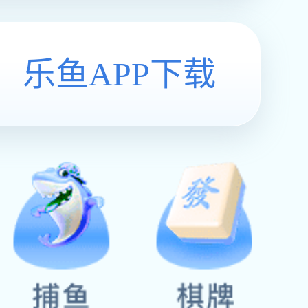
自制模具及制造生产”为一条龙服务。