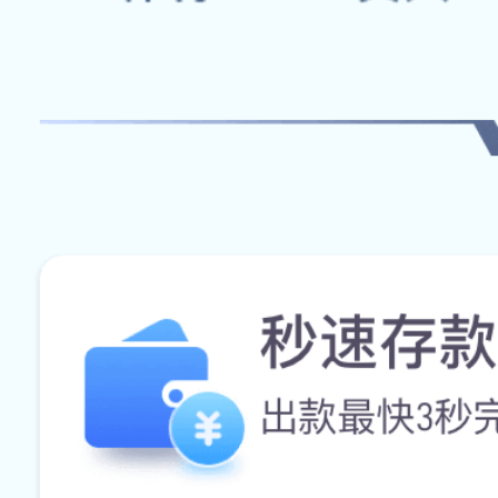
价格优势
量身定制，原厂采购。为您省钱！
经验丰富
保持上等水平，走在行业前端
售后优势
用户至上，原厂保修。让您省心！