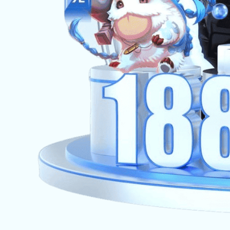
0752-5855398
好博体育:
1
好博体育
/
好博体育:
产品中心
/
好博体育:
汽车部品
/
散热片
产品中心